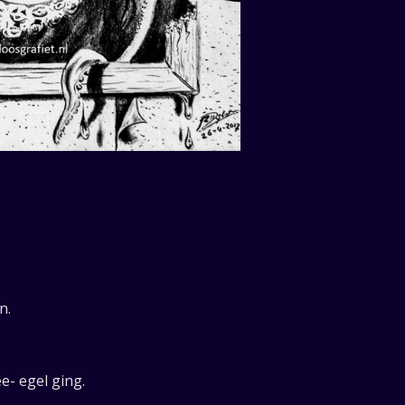
n.
e- egel ging.