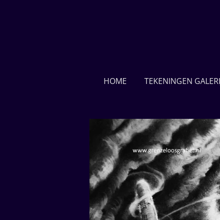
Ga
direct
naar
de
hoofdinhoud
HOME
TEKENINGEN GALERI