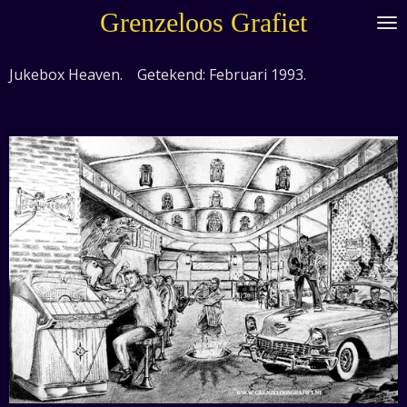
Grenzeloos Grafiet
Ga
direct
naar
Jukebox Heaven. Getekend: Februari 1993.
de
hoofdinhoud