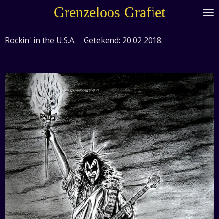
Grenzeloos Grafiet
Ga
direct
naar
Rockin' in the U.S.A. Getekend: 20 02 2018.
de
hoofdinhoud